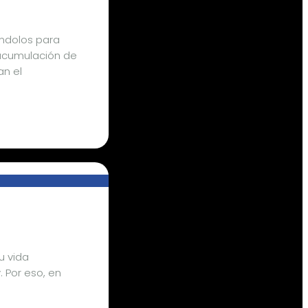
ándolos para
 acumulación de
an el
u vida
 Por eso, en