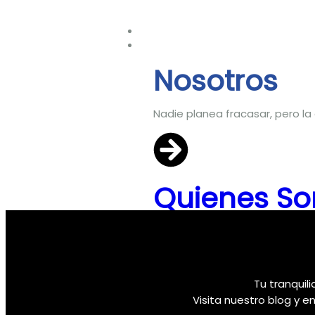
Inicio
Nosotros
Nosotros
Nadie planea fracasar, pero la
Quienes S
Somos una organización con má
asegurador, respaldada por un
Contacto
Tu tranquil
Visita nuestro blog y e