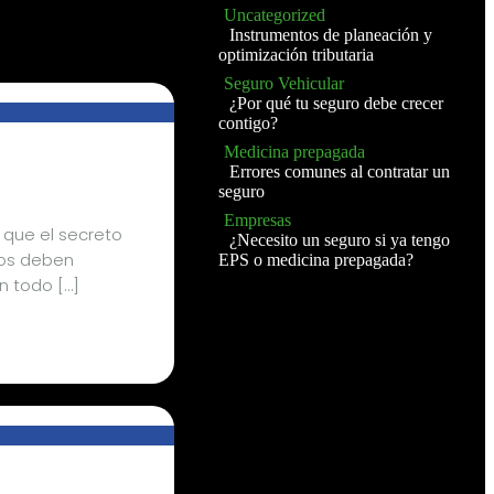
Uncategorized
X
Instrumentos de planeación y
optimización tributaria
Seguro Vehicular
¿Por qué tu seguro debe crecer
contigo?
Medicina prepagada
Errores comunes al contratar un
seguro
Empresas
 que el secreto
¿Necesito un seguro si ya tengo
tos deben
EPS o medicina prepagada?
n todo […]