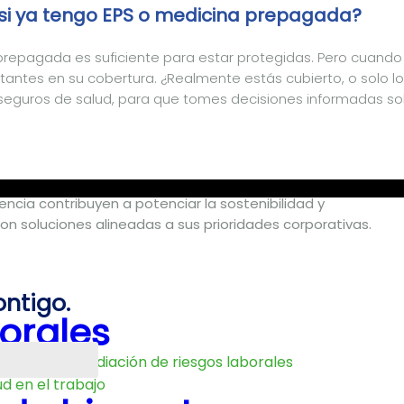
 si ya tengo EPS o medicina prepagada?
repagada es suficiente para estar protegidas. Pero cuando
antes en su cobertura. ¿Realmente estás cubierto, o solo lo
 seguros de salud, para que tomes decisiones informadas so
a medida para organizaciones que buscan fortalecer su
ornos laborales saludables y proteger su capital humano
ncia contribuyen a potenciar la sostenibilidad y
n soluciones alineadas a sus prioridades corporativas.
ntigo.
orales
ra la intermediación de riesgos laborales
d en el trabajo