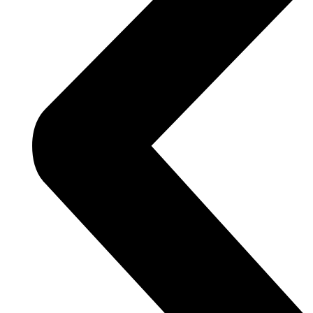
d
guros oficiales de pago de diversas empresas,
ra proteger tu información y garantizar una experiencia
gos.
s oficiales y verificados de las principales aseguradoras
on total seguridad, respaldo legal y la tranquilidad de
 eventualidad en la vía.