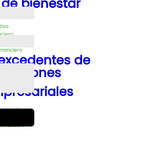
de bienestar
tivo
nciero
vidualizadas
inanciero
excedentes de
inversiones
presariales
material
ria
nstrucción