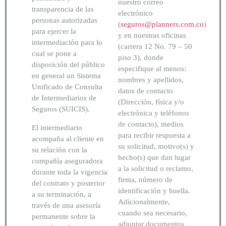
nuestro correo
transparencia de las
electrónico
personas autorizadas
(
seguros@planners.com.co
)
para ejercer la
y en nuestras oficinas
intermediación para lo
(carrera 12 No. 79 – 50
cual se pone a
piso 3), donde
disposición del público
especifique al menos:
en general un Sistema
nombres y apellidos,
Unificado de Consulta
datos de contacto
de Intermediarios de
(Dirección, física y/o
Seguros (SUICIS).
electrónica y teléfonos
de contacto), medios
El intermediario
para recibir respuesta a
acompaña al cliente en
su solicitud, motivo(s) y
su relación con la
hecho(s) que dan lugar
compañía aseguradora
a la solicitud o reclamo,
durante toda la vigencia
firma, número de
del contrato y posterior
identificación y huella.
a su terminación, a
Adicionalmente,
través de una asesoría
cuando sea necesario,
permanente sobre la
adjuntar documentos