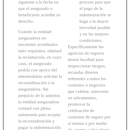
siguiente a la fecha en
proceso para que
que el asegurado o
el pago de la
beneficiario acredite su
indemnización se
derecho.
haga a la mayor
brevedad posible
Cuando la entidad
y en las mejores
aseguradora no
condiciones.
encuentre acreditados
Específicamente las
tales requisitos, objetará
agencias de seguros
la reclamación, en cuyo
tienen facultad para
caso, el asegurado
inspeccionar riesgos,
podría con apoyo del
recaudar dineros
intermediario solicitar la
referentes a todos los
reconsideración a la
contratos o negocios
aseguradora. Sin
que celebre, intervenir
perjuicio de lo anterior,
en salvamentos,
la entidad aseguradora
promover la
contará con plena
celebración de
autonomía para aceptar
contratos de seguro por
la reconsideración y
sí misma o por medio
pagar la indemnización
de agentes colocadores