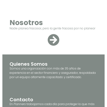
Nosotros
Nadie planea fracasar, pero la gente fracasa por no planear
Quienes Somos
Somos una organización con más de 35 años de
experiencia en el sector financiero y asegurador, respaldada
por un equipo altamente capacitado y certificado.
Contacto
En
Planners
trabajamos cada día para proteger lo que más